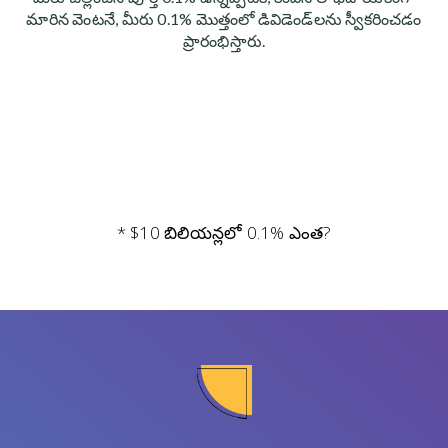
మారిన వెంటనే, మీరు 0.1% మొత్తంలో డివిడెండ్‌లను స్వీకరించడం
ప్రారంభిస్తారు.
* $10 బిలియన్లలో 0.1% ఎంత?