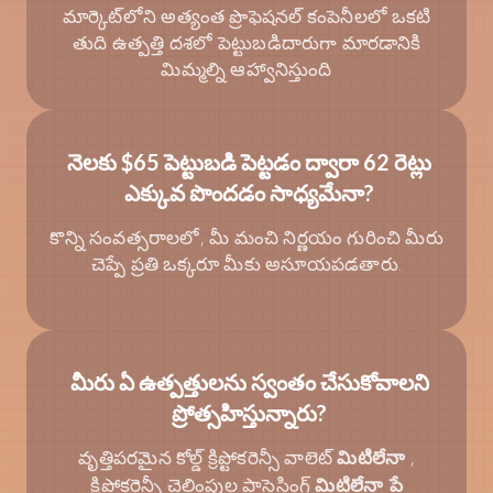
మార్కెట్‌లోని అత్యంత ప్రొఫెషనల్ కంపెనీలలో ఒకటి
తుది ఉత్పత్తి దశలో పెట్టుబడిదారుగా మారడానికి
మిమ్మల్ని ఆహ్వానిస్తుంది
నెలకు $65 పెట్టుబడి పెట్టడం ద్వారా 62 రెట్లు
ఎక్కువ పొందడం సాధ్యమేనా?
కొన్ని సంవత్సరాలలో, మీ మంచి నిర్ణయం గురించి మీరు
చెప్పే ప్రతి ఒక్కరూ మీకు అసూయపడతారు.
మీరు ఏ ఉత్పత్తులను స్వంతం చేసుకోవాలని
ప్రోత్సహిస్తున్నారు?
వృత్తిపరమైన కోల్డ్ క్రిప్టోకరెన్సీ వాలెట్
,
మిటిలేనా
క్రిప్టోకరెన్సీ చెల్లింపుల ప్రాసెసింగ్
మిటిలేనా పే