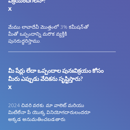
విక్రయించగలనా?
x
మేము లావాదేవీ మొత్తంలో 3% కమీషన్‌తో
మీతో ఒప్పందాన్ని మరొక వ్యక్తికి
పునరుద్ధరిస్తాము.
మీ షేర్లు లేదా ఒప్పందాల పునఃవిక్రయం కోసం
మీరు ఎప్పుడు వేదికను సృష్టిస్తారు?
x
2024 చివరి వరకు. మా వాలెట్ మరియు
మిటిలేనా పే యొక్క వినియోగదారులందరూ
అక్కడ అనుమతించబడతారు.