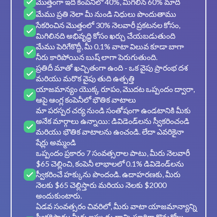
మొత్తంగా ఇది కంపెనీలో 40%, మిగిలిన 60% మాది
మేము ప్రతి నెలా మీ నుండి నిధులు పొందుతాము
సేకరించిన మొత్తంలో 30% నెలవారీ ప్రకటనల కోసం,
మిగిలినది అభివృద్ధి కోసం ఖర్చు చేయబడుతుంది
మేము పెరిగేకొద్దీ, మీ 0.1% వాటా విలువ కూడా బాగా
నీరు కారిపోయిన బుష్ లాగా పెరుగుతుంది.
ప్రతిదీ మాతో ఖచ్చితంగా ఉంది - ఒక వైపు ప్రారంభ దశ
మరియు మరొక వైపు తుది ఉత్పత్తి
యాజమాన్యం యొక్క రూపం, మొదట ఒప్పందం ద్వారా,
ఆపై ఆంగ్ల కంపెనీలో భౌతిక వాటాలు
మా పరస్పర చర్య నుండి సంతోషంగా ఉండటానికి మీకు
అనేక మార్గాలు ఉన్నాయి: డివిడెండ్‌లను స్వీకరించండి
మరియు భౌతిక వాటాలను ఉంచండి. లేదా ఎవరికైనా
షేర్లు అమ్మండి
ఒప్పందం ప్రకారం 7 సంవత్సరాల పాటు, మీరు నెలవారీ
$65 చెల్లించి, కంపెనీ లాభాలలో 0.1% డివిడెండ్‌లను
స్వీకరించే హక్కును పొందండి. ఉదాహరణకు, మీరు
నెలకు $65 చెల్లిస్తారు మరియు నెలకు $2000
అందుకుంటారు.
ఏడవ సంవత్సరం చివరిలో, మీరు వాటా యాజమాన్యాన్ని
స్వీకరిస్తారు; మీరు ఇప్పుడు దాన్ని పూర్తిగా కొనుగోలు