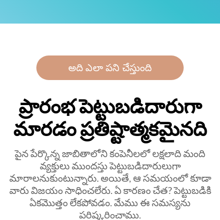
అది ఎలా పని చేస్తుంది
ప్రారంభ పెట్టుబడిదారుగా
మారడం ప్రతిష్టాత్మకమైనది
పైన పేర్కొన్న జాబితాలోని కంపెనీలలో లక్షలాది మంది
వ్యక్తులు ముందస్తు పెట్టుబడిదారులుగా
మారాలనుకుంటున్నారు. అయితే, ఆ సమయంలో కూడా
వారు విజయం సాధించలేరు. ఏ కారణం చేత? పెట్టుబడికి
ఏకమొత్తం లేకపోవడం. మేము ఈ సమస్యను
పరిష్కరించాము.