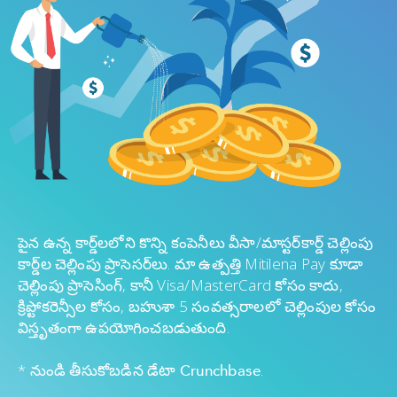
పైన ఉన్న కార్డ్‌లలోని కొన్ని కంపెనీలు వీసా/మాస్టర్‌కార్డ్ చెల్లింపు
కార్డ్‌ల చెల్లింపు ప్రాసెసర్‌లు. మా ఉత్పత్తి Mitilena Pay కూడా
చెల్లింపు ప్రాసెసింగ్, కానీ Visa/MasterCard కోసం కాదు,
క్రిప్టోకరెన్సీల కోసం, బహుశా 5 సంవత్సరాలలో చెల్లింపుల కోసం
విస్తృతంగా ఉపయోగించబడుతుంది.
* నుండి తీసుకోబడిన డేటా
.
Crunchbase