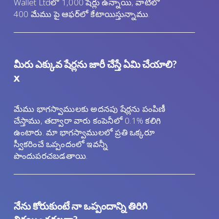
Wallet Ltdలో 1,000 షేర్లు ఉన్నాయి, వాటిలో
400 మేము పై ఆఫర్‌లో కేటాయిస్తున్నాము.
మీరు ఎక్కువ షేర్లను జారీ చేస్తే ఏమి చేయాలి?
x
మేము భాగస్వాములకు అదనపు షేర్లను పంపిణీ
చేస్తాము, తద్వారా వారు కంపెనీలో 0.1% కలిగి
ఉంటారు. మా భాగస్వాములలో ప్రతి ఒక్కరూ
స్వీకరించే ఒప్పందంలో ఇవన్నీ
పొందుపరచబడతాయి.
నేను కోరుకుంటే నా ఒప్పందాన్ని తిరిగి