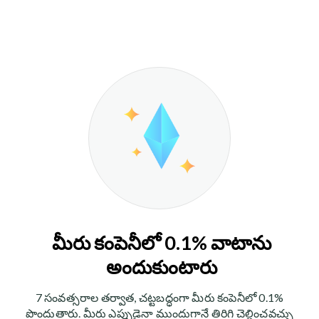
మీరు కంపెనీలో 0.1% వాటాను
అందుకుంటారు
7 సంవత్సరాల తర్వాత, చట్టబద్ధంగా మీరు కంపెనీలో 0.1%
పొందుతారు. మీరు ఎప్పుడైనా ముందుగానే తిరిగి చెల్లించవచ్చు