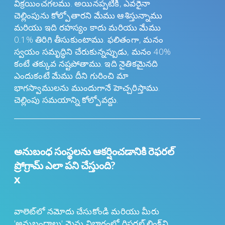
విక్రయించగలము. అయినప్పటికీ, ఎవరైనా
చెల్లింపును కోల్పోతారని మేము ఆశిస్తున్నాము
మరియు ఇది రహస్యం కాదు మరియు మేము
0.1% తిరిగి తీసుకుంటాము. ఫలితంగా, మనం
స్వయం సమృద్ధిని చేరుకున్నప్పుడు, మనం 40%
కంటే తక్కువ నష్టపోతాము. ఇది నైతికమైనది
ఎందుకంటే మేము దీని గురించి మా
భాగస్వాములను ముందుగానే హెచ్చరిస్తాము.
చెల్లింపు సమయాన్ని కోల్పోవద్దు.
అనుబంధ సంస్థలను ఆకర్షించడానికి రెఫరల్
ప్రోగ్రామ్ ఎలా పని చేస్తుంది?
x
వాలెట్‌లో నమోదు చేసుకోండి మరియు మీరు
'అనుబంధాలు' మెను విభాగంలో రిఫరల్ లింక్‌ని