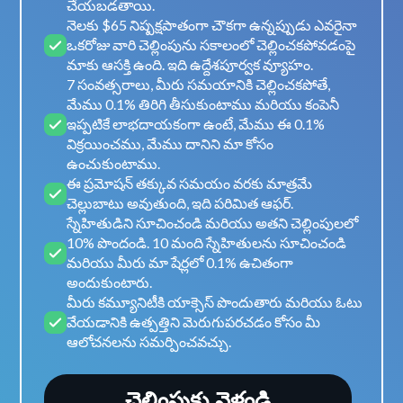
చేయబడతాయి.
నెలకు $65 నిష్పక్షపాతంగా చౌకగా ఉన్నప్పుడు ఎవరైనా
ఒకరోజు వారి చెల్లింపును సకాలంలో చెల్లించకపోవడంపై
మాకు ఆసక్తి ఉంది. ఇది ఉద్దేశపూర్వక వ్యూహం.
7 సంవత్సరాలు, మీరు సమయానికి చెల్లించకపోతే,
మేము 0.1% తిరిగి తీసుకుంటాము మరియు కంపెనీ
ఇప్పటికే లాభదాయకంగా ఉంటే, మేము ఈ 0.1%
విక్రయించము, మేము దానిని మా కోసం
ఉంచుకుంటాము.
ఈ ప్రమోషన్ తక్కువ సమయం వరకు మాత్రమే
చెల్లుబాటు అవుతుంది, ఇది పరిమిత ఆఫర్.
స్నేహితుడిని సూచించండి మరియు అతని చెల్లింపులలో
10% పొందండి. 10 మంది స్నేహితులను సూచించండి
మరియు మీరు మా షేర్లలో 0.1% ఉచితంగా
అందుకుంటారు.
మీరు కమ్యూనిటీకి యాక్సెస్ పొందుతారు మరియు ఓటు
వేయడానికి ఉత్పత్తిని మెరుగుపరచడం కోసం మీ
ఆలోచనలను సమర్పించవచ్చు.
చెల్లింపుకు వెళ్లండి