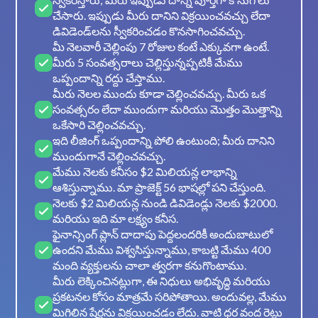
చేసారు. ఇప్పుడు మీరు దానిని విక్రయించవచ్చు లేదా
డివిడెండ్‌లను స్వీకరించడం కొనసాగించవచ్చు.
మీ నెలవారీ చెల్లింపు 7 రోజుల కంటే ఎక్కువగా ఉంటే.
మీరు 5 సంవత్సరాలు చెల్లిస్తున్నప్పటికీ మేము
ఒప్పందాన్ని రద్దు చేస్తాము.
మీరు నెలల ముందు కూడా చెల్లించవచ్చు. మీరు ఒక
సంవత్సరం లేదా ముందుగా మరియు మొత్తం మొత్తాన్ని
ఒకేసారి చెల్లించవచ్చు.
ఇది లీజింగ్ ఒప్పందాన్ని పోలి ఉంటుంది; మీరు దానిని
ముందుగానే చెల్లించవచ్చు.
మేము నెలకు కనీసం $2 మిలియన్ల లాభాన్ని
ఆశిస్తున్నాము. మా ప్రాజెక్ట్ 56 భాషల్లో పని చేస్తుంది.
నెలకు $2 మిలియన్ల నుండి డివిడెండ్లు నెలకు $2000.
మరియు ఇది మా లక్ష్యం కనీస.
ఫైనాన్సింగ్ ప్లాన్ దాదాపు పెద్దలందరికీ అందుబాటులో
ఉందని మేము విశ్వసిస్తున్నాము, కాబట్టి మేము 400
మంది వ్యక్తులను చాలా త్వరగా కనుగొంటాము.
మీరు లెక్కించినట్లుగా, ఈ నిధులు అభివృద్ధి మరియు
ప్రకటనల కోసం మాత్రమే సరిపోతాయి. అందువల్ల, మేము
మిగిలిన షేర్లను విక్రయించడం లేదు. వాటి ధర వంద రెట్లు