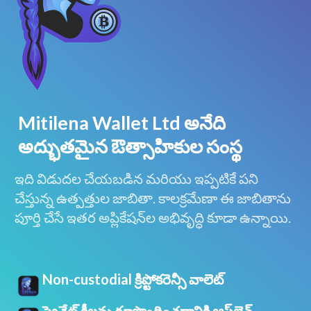
Mitilena Wallet Ltd అనేది
అద్భుతమైన ఔత్సాహికుల సంస్థ
ఇది విడుదల చేయబడిన మరియు ఇప్పటికే పని
చేస్తున్న ఉత్పత్తుల జాబితా. కాలక్రమేణా ఈ జాబితాను
పూర్తి చేసే ఇతర అప్లికేషన్‌ల అభివృద్ధి కూడా ఉన్నాయి.
Non-custodial క్రిప్టోకరెన్సీ వాలెట్