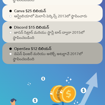
Canva
$25 బిలియన్
ఆస్ట్రేలియాలో మెలానీ పెర్కిన్స్ 2013లో స్థాపించారు
Discord
$15 బిలియన్
జాసన్ సిట్రాన్ మరియు స్టాన్లీ టాన్ ద్వారా 2015లో
స్థాపించబడింది
OpenSea
$12 బిలియన్
డెవిన్ ఫింజర్ మరియు అలెక్స్ అటల్లాచే 2017లో
స్థాపించబడింది