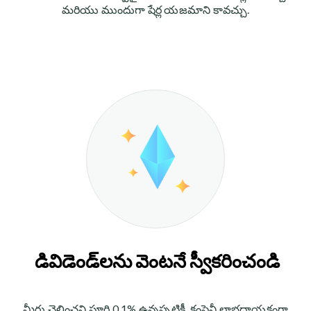
మరియు ముందుగా షేర్ల యజమాని కావచ్చు.
డివిడెండ్‌లను వెంటనే స్వీకరించండి
మీరు చెల్లించని పూర్తి 0.1% ఉన్నప్పటికీ, కంపెనీ లాభదాయకంగా