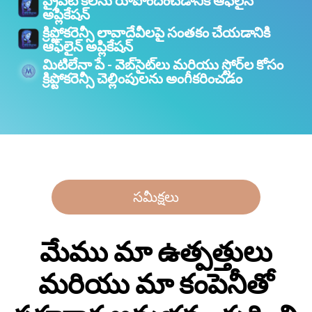
ప్రైవేట్ కీలను రూపొందించడానికి ఆఫ్‌లైన్
అప్లికేషన్
క్రిప్టోకరెన్సీ లావాదేవీలపై సంతకం చేయడానికి
ఆఫ్‌లైన్ అప్లికేషన్
మిటిలేనా పే - వెబ్‌సైట్‌లు మరియు స్టోర్‌ల కోసం
క్రిప్టోకరెన్సీ చెల్లింపులను అంగీకరించడం
సమీక్షలు
మేము మా ఉత్పత్తులు
మరియు మా కంపెనీతో