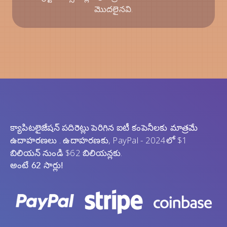
మొదలైనవి.
క్యాపిటలైజేషన్ పదిరెట్లు పెరిగిన
ఐటీ కంపెనీలకు మాత్రమే
. ఉదాహరణకు, PayPal - 2024లో $1
ఉదాహరణలు
బిలియన్ నుండి $62 బిలియన్లకు.
అంటే 62 సార్లు!