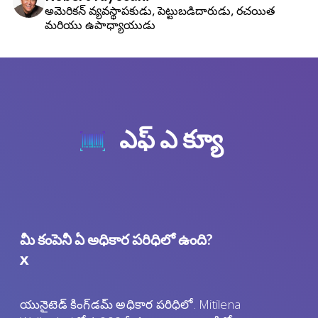
అమెరికన్ వ్యవస్థాపకుడు, పెట్టుబడిదారుడు, రచయిత
మరియు ఉపాధ్యాయుడు
ఎఫ్ ఎ క్యూ
మీ కంపెనీ ఏ అధికార పరిధిలో ఉంది?
x
యునైటెడ్ కింగ్‌డమ్ అధికార పరిధిలో. Mitilena