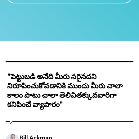
"పెట్టుబడి అనేది మీరు సరైనదని
నిరూపించుకోవడానికి ముందు మీరు చాలా
కాలం పాటు చాలా తెలివితక్కువవారిగా
కనిపించే వ్యాపారం"
Bill Ackman