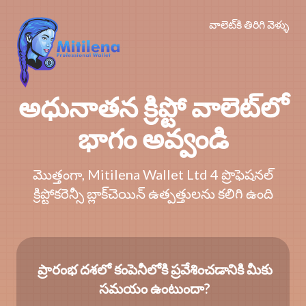
వాలెట్‌కి తిరిగి వెళ్ళు
అధునాతన క్రిప్టో వాలెట్‌లో
భాగం అవ్వండి
మొత్తంగా, Mitilena Wallet Ltd 4 ప్రొఫెషనల్
క్రిప్టోకరెన్సీ బ్లాక్‌చెయిన్ ఉత్పత్తులను కలిగి ఉంది
ప్రారంభ దశలో కంపెనీలోకి ప్రవేశించడానికి మీకు
సమయం ఉంటుందా?