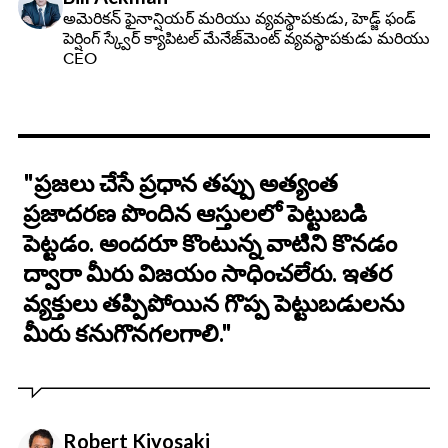
అమెరికన్ ఫైనాన్షియర్ మరియు వ్యవస్థాపకుడు, హెడ్జ్ ఫండ్
పెర్షింగ్ స్క్వేర్ క్యాపిటల్ మేనేజ్‌మెంట్ వ్యవస్థాపకుడు మరియు
CEO
"ప్రజలు చేసే ప్రధాన తప్పు అత్యంత
ప్రజాదరణ పొందిన ఆస్తులలో పెట్టుబడి
పెట్టడం. అందరూ కొంటున్న వాటిని కొనడం
ద్వారా మీరు విజయం సాధించలేరు. ఇతర
వ్యక్తులు తప్పిపోయిన గొప్ప పెట్టుబడులను
మీరు కనుగొనగలగాలి."
Robert Kiyosaki