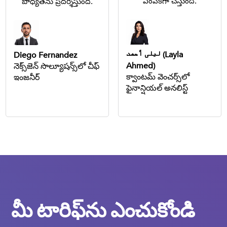
ఎంపికగా చేస్తుంది.
బాధ్యతను ప్రదర్శిస్తుంది.
ليلى أحمد (Layla
Diego Fernandez
Ahmed)
నెక్స్‌జెన్ సొల్యూషన్స్‌లో చీఫ్
క్వాంటమ్ వెంచర్స్‌లో
ఇంజనీర్
ఫైనాన్షియల్ అనలిస్ట్
మీ టారిఫ్‌ను ఎంచుకోండి