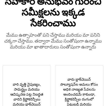
సహకార అనుభవం గురించి
సమీక్షలను ఇక్కడ
సేకరించాము
మేము ఉత్సాహంతో పని చేస్తాము మరియు మా పనిని
చక్కగా చేస్తాము. తద్వారా మేము సంతోషంగా ఉన్నాము
మరియు మా ఖాతాదారులు సంతోషంగా ఉన్నారు
వారు బ్లాక్‌చెయిన్
వారి వృత్తి నైపుణ్యం,
సొల్యూషన్‌ల అమలు కోసం
సామర్థ్యం మరియు
అధిక-నాణ్యత సేవలను
ఆవిష్కరణ పట్ల నిబద్ధత
అందించడమే కాకుండా,
వారిని క్రిప్టోకరెన్సీలు
క్రిప్టోకరెన్సీల రంగంలో
మరియు బ్లాక్‌చెయిన్
పెట్టుబడి మరియు