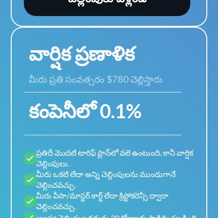
వార్షిక ప్రణాళిక
మీరు ప్రతి సంవత్సరం $780 చెల్లిస్తారు
కంపెనీలో 0.1%
ప్రతిదీ మొదటి టారిఫ్ ప్లాన్‌లో వలె ఉంటుంది, కానీ వార్షిక
చెల్లింపులు.
మీరు ఒకటి లేదా అన్ని చెల్లింపులను ముందుగానే
చెల్లించవచ్చు.
మీరు వీసా/మాస్టర్ కార్డ్ లేదా క్రిప్టోకరెన్సీ ద్వారా
చెల్లించవచ్చు.
ఆలస్య చెల్లింపుల గడువు 30 రోజులకు పొడిగించబడింది.