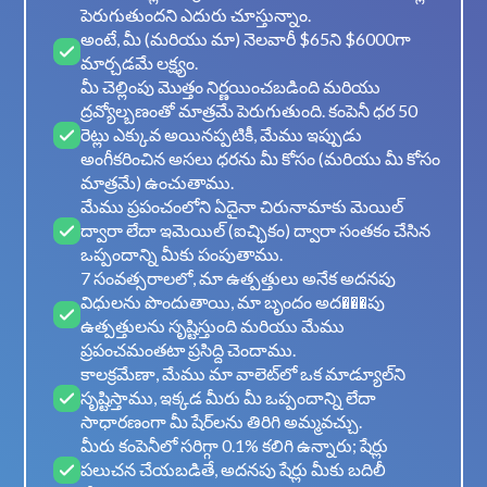
పెరుగుతుందని ఎదురు చూస్తున్నాం.
అంటే, మీ (మరియు మా) నెలవారీ $65ని $6000గా
మార్చడమే లక్ష్యం.
మీ చెల్లింపు మొత్తం నిర్ణయించబడింది మరియు
ద్రవ్యోల్బణంతో మాత్రమే పెరుగుతుంది. కంపెనీ ధర 50
రెట్లు ఎక్కువ అయినప్పటికీ, మేము ఇప్పుడు
అంగీకరించిన అసలు ధరను మీ కోసం (మరియు మీ కోసం
మాత్రమే) ఉంచుతాము.
మేము ప్రపంచంలోని ఏదైనా చిరునామాకు మెయిల్
ద్వారా లేదా ఇమెయిల్ (ఐచ్ఛికం) ద్వారా సంతకం చేసిన
ఒప్పందాన్ని మీకు పంపుతాము.
7 సంవత్సరాలలో, మా ఉత్పత్తులు అనేక అదనపు
విధులను పొందుతాయి, మా బృందం అద���పు
ఉత్పత్తులను సృష్టిస్తుంది మరియు మేము
ప్రపంచమంతటా ప్రసిద్ది చెందాము.
కాలక్రమేణా, మేము మా వాలెట్‌లో ఒక మాడ్యూల్‌ని
సృష్టిస్తాము, ఇక్కడ మీరు మీ ఒప్పందాన్ని లేదా
సాధారణంగా మీ షేర్‌లను తిరిగి అమ్మవచ్చు.
మీరు కంపెనీలో సరిగ్గా 0.1% కలిగి ఉన్నారు; షేర్లు
పలుచన చేయబడితే, అదనపు షేర్లు మీకు బదిలీ