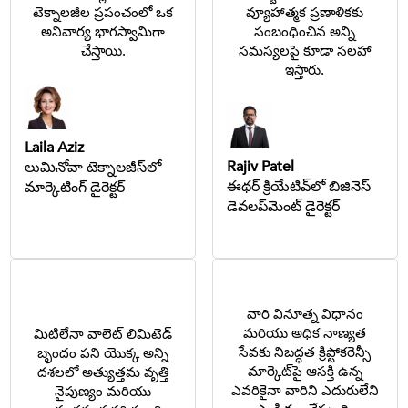
టెక్నాలజీల ప్రపంచంలో ఒక
వ్యూహాత్మక ప్రణాళికకు
అనివార్య భాగస్వామిగా
సంబంధించిన అన్ని
చేస్తాయి.
సమస్యలపై కూడా సలహా
ఇస్తారు.
Laila Aziz
Rajiv Patel
లుమినోవా టెక్నాలజీస్‌లో
ఈథర్ క్రియేటివ్‌లో బిజినెస్
మార్కెటింగ్ డైరెక్టర్
డెవలప్‌మెంట్ డైరెక్టర్
వారి వినూత్న విధానం
మరియు అధిక నాణ్యత
మిటిలేనా వాలెట్ లిమిటెడ్
సేవకు నిబద్ధత క్రిప్టోకరెన్సీ
బృందం పని యొక్క అన్ని
మార్కెట్‌పై ఆసక్తి ఉన్న
దశలలో అత్యుత్తమ వృత్తి
ఎవరికైనా వారిని ఎదురులేని
నైపుణ్యం మరియు