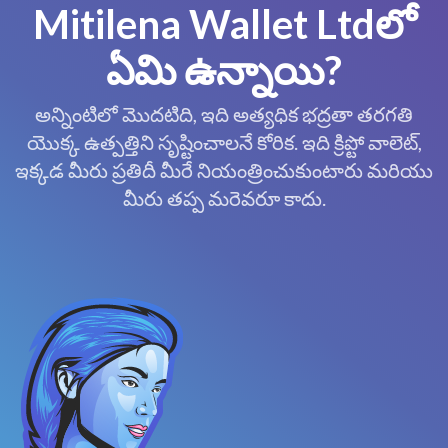
Mitilena Wallet Ltdలో
ఏమి ఉన్నాయి?
అన్నింటిలో మొదటిది, ఇది అత్యధిక భద్రతా తరగతి
యొక్క ఉత్పత్తిని సృష్టించాలనే కోరిక. ఇది క్రిప్టో వాలెట్,
ఇక్కడ మీరు ప్రతిదీ మీరే నియంత్రించుకుంటారు మరియు
మీరు తప్ప మరెవరూ కాదు.