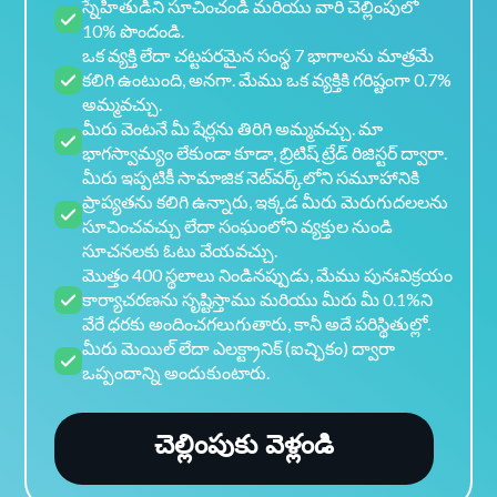
స్నేహితుడిని సూచించండి మరియు వారి చెల్లింపులో
10% పొందండి.
ఒక వ్యక్తి లేదా చట్టపరమైన సంస్థ 7 భాగాలను మాత్రమే
కలిగి ఉంటుంది, అనగా. మేము ఒక వ్యక్తికి గరిష్టంగా 0.7%
అమ్మవచ్చు.
మీరు వెంటనే మీ షేర్లను తిరిగి అమ్మవచ్చు. మా
భాగస్వామ్యం లేకుండా కూడా, బ్రిటిష్ ట్రేడ్ రిజిస్టర్ ద్వారా.
మీరు ఇప్పటికీ సామాజిక నెట్‌వర్క్‌లోని సమూహానికి
ప్రాప్యతను కలిగి ఉన్నారు, ఇక్కడ మీరు మెరుగుదలలను
సూచించవచ్చు లేదా సంఘంలోని వ్యక్తుల నుండి
సూచనలకు ఓటు వేయవచ్చు.
మొత్తం 400 స్థలాలు నిండినప్పుడు, మేము పునఃవిక్రయం
కార్యాచరణను సృష్టిస్తాము మరియు మీరు మీ 0.1%ని
వేరే ధరకు అందించగలుగుతారు, కానీ అదే పరిస్థితుల్లో.
మీరు మెయిల్ లేదా ఎలక్ట్రానిక్ (ఐచ్ఛికం) ద్వారా
ఒప్పందాన్ని అందుకుంటారు.
చెల్లింపుకు వెళ్లండి