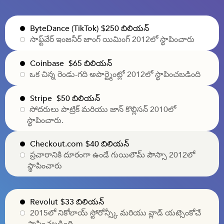
ByteDance (TikTok)
$250 బిలియన్
సాఫ్ట్‌వేర్ ఇంజనీర్ జాంగ్ యిమింగ్ 2012లో స్థాపించారు
Coinbase
$65 బిలియన్
ఒక చిన్న రెండు-గది అపార్ట్మెంట్లో 2012లో స్థాపించబడింది
Stripe
$50 బిలియన్
సోదరులు పాట్రిక్ మరియు జాన్ కొల్లిసన్ 2010లో
స్థాపించారు.
Checkout.com
$40 బిలియన్
ప్రచారానికి దూరంగా ఉండే గుయిలౌమ్ పౌస్సా 2012లో
స్థాపించారు
Revolut
$33 బిలియన్
2015లో నికోలాయ్ స్టోరోన్స్కీ మరియు వ్లాడ్ యట్సెంకోచే
స్థాపించబడింది