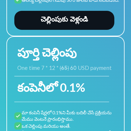
చెల్లింపుకు వెళ్లండి
పూర్తి చెల్లింపు
One time 7 * 12 *
(65)
60
USD payment
కంపెనీలో 0.1%
మా కంపెనీ షేర్లలో 0.1%ని మీకు బదిలీ చేసే ప్రక్రియను
మేము వెంటనే ప్రారంభిస్తాము.
ఒక చెల్లింపు మరియు అంతే.