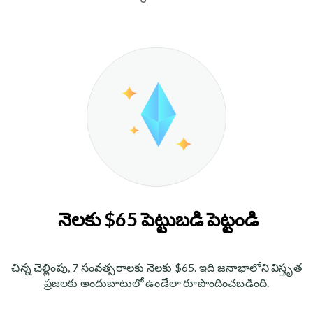
నెలకు $65 పెట్టుబడి పెట్టండి
చిన్న చెల్లింపు, 7 సంవత్సరాలకు నెలకు $65. ఇది జనాభాలోని విస్తృత
ప్రజలకు అందుబాటులో ఉండేలా రూపొందించబడింది.