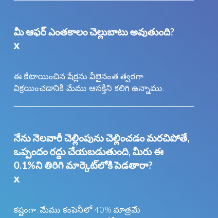
మీ ఆఫర్ ఎంతకాలం చెల్లుబాటు అవుతుంది?
x
ఈ కేటాయించిన షేర్లను వీలైనంత త్వరగా
విక్రయించడానికి మేము ఆసక్తిని కలిగి ఉన్నాము.
నేను నెలవారీ చెల్లింపును చెల్లించడం మరచిపోతే,
ఒప్పందం రద్దు చేయబడుతుంది, మీరు ఈ
0.1%ని తిరిగి మార్కెట్‌లోకి పెడతారా?
x
కష్టంగా. మేము కంపెనీలో 40% మాత్రమే