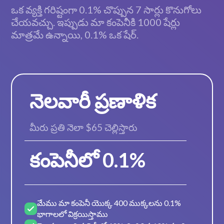
ఒక వ్యక్తి గరిష్టంగా 0.1% చొప్పున 7 సార్లు కొనుగోలు
చేయవచ్చు. ఇప్పుడు మా కంపెనీకి 1000 షేర్లు
మాత్రమే ఉన్నాయి, 0.1% ఒక షేర్.
నెలవారీ ప్రణాళిక
మీరు ప్రతి నెలా $65 చెల్లిస్తారు
కంపెనీలో 0.1%
మేము మా కంపెనీ యొక్క 400 ముక్కలను 0.1%
భాగాలలో విక్రయిస్తాము