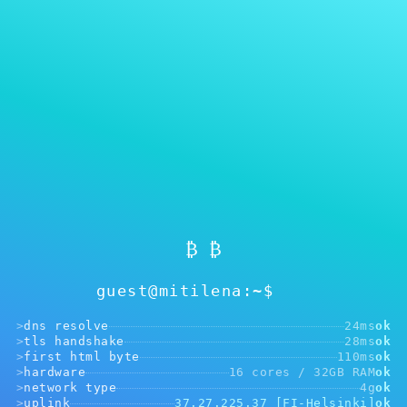
MITILENA WALLET
పాస్‌వర్డ్ నవీకరించండి
₿ ₿
guest@mitilena:~$
>
dns resolve
24ms
ok
>
tls handshake
28ms
ok
>
first html byte
110ms
ok
>
hardware
16 cores / 32GB RAM
ok
>
network type
4g
ok
పాస్‌వర్డ్ నవీకరించండి
>
uplink
37.27.225.37 [FI-Helsinki]
ok